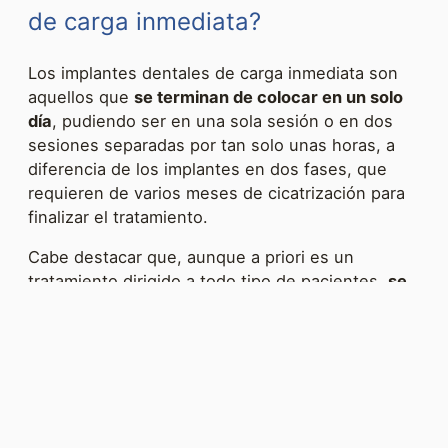
de carga inmediata?
Los implantes dentales de carga inmediata son
aquellos que
se terminan de colocar en un solo
día
, pudiendo ser en una sola sesión o en dos
sesiones separadas por tan solo unas horas, a
diferencia de los implantes en dos fases, que
requieren de varios meses de cicatrización para
finalizar el tratamiento.
Cabe destacar que, aunque a priori es un
tratamiento dirigido a todo tipo de pacientes,
se
desaconseja en casos que presenten alguna
patología oral grave
, como periodontitis,
bruxismo o una excesiva pérdida del hueso
maxilar. Te recomendamos que preguntes a tu
dentista para que evalúe tu cavidad oral.
En nuestra clínica dental en Valladolid realizamos